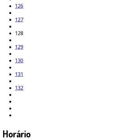
126
127
128
129
130
131
132
Horário