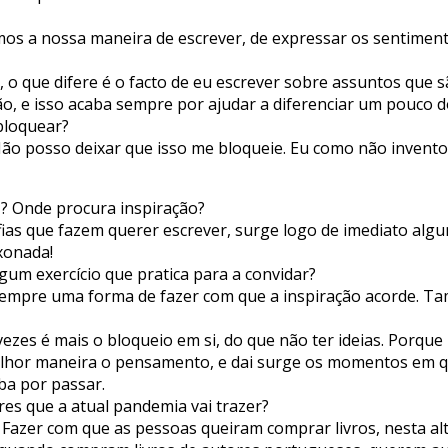
mos a nossa maneira de escrever, de expressar os sentiment
 o que difere é o facto de eu escrever sobre assuntos que
ão, e isso acaba sempre por ajudar a diferenciar um pouco d
bloquear?
Não posso deixar que isso me bloqueie. Eu como não invent
z? Onde procura inspiração?
fias que fazem querer escrever, surge logo de imediato algu
xonada!
gum exercício que pratica para a convidar?
m sempre uma forma de fazer com que a inspiração acorde. Ta
ezes é mais o bloqueio em si, do que não ter ideias. Porque
lhor maneira o pensamento, e dai surge os momentos em qu
ba por passar.
res que a atual pandemia vai trazer?
s. Fazer com que as pessoas queiram comprar livros, nesta al