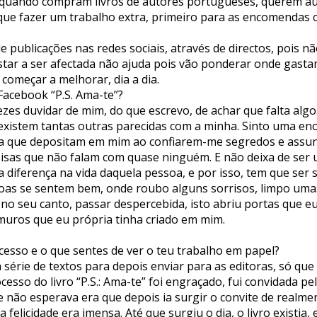
as quando compram livros de autores portugueses, querem a
têm que fazer um trabalho extra, primeiro para as encomenda
e publicações nas redes sociais, através de directos, pois 
star a ser afectada não ajuda pois vão ponderar onde gastam
começar a melhorar, dia a dia.
 Facebook “P.S. Ama-te”?
vezes duvidar de mim, do que escrevo, de achar que falta al
 existem tantas outras parecidas com a minha. Sinto uma en
nça que depositam em mim ao confiarem-me segredos e assun
oisas que não falam com quase ninguém. E não deixa de ser
a diferença na vida daquela pessoa, e por isso, tem que se
soas se sentem bem, onde roubo alguns sorrisos, limpo umas
no seu canto, passar despercebida, isto abriu portas que e
muros que eu própria tinha criado em mim.
ocesso e o que sentes de ver o teu trabalho em papel?
série de textos para depois enviar para as editoras, só que
cesso do livro “P.S.: Ama-te” foi engraçado, fui convidada p
 não esperava era que depois ia surgir o convite de realmen
ha felicidade era imensa. Até que surgiu o dia, o livro exist